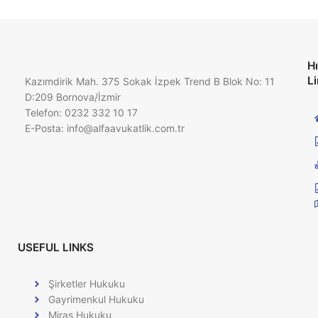
Hı
Li
Kazımdirik Mah. 375 Sokak İzpek Trend B Blok No: 11
D:209 Bornova/İzmir
Telefon: 0232 332 10 17
E-Posta:
info@alfaavukatlik.com.tr
USEFUL LINKS
Şirketler Hukuku
Gayrimenkul Hukuku
Miras Hukuku