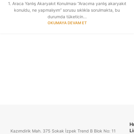
1. Araca Yanlış Akaryakıt Konulması “Aracıma yanlış akaryakıt
konuldu, ne yapmalıyım” sorusu sıklıkla sorulmakta, bu
durumda tüketicin...
OKUMAYA DEVAM ET
Hı
Li
Kazımdirik Mah. 375 Sokak İzpek Trend B Blok No: 11