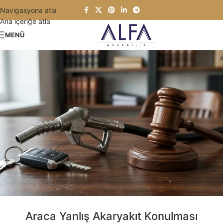
Navigasyona atla
Ana içeriğe atla
MENÜ
Araca Yanlış Akaryakıt Konulması