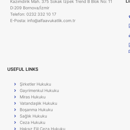
Li
Kazımdirik Mah. 375 Sokak İzpek Trend B Blok No: 11
D:209 Bornova/İzmir
Telefon: 0232 332 10 17
E-Posta:
info@alfaavukatlik.com.tr
USEFUL LINKS
Şirketler Hukuku
Gayrimenkul Hukuku
Miras Hukuku
Vatandaşlık Hukuku
Boşanma Hukuku
Sağlık Hukuku
Ceza Hukuku
Haksız Fiil Ceza Hukuku