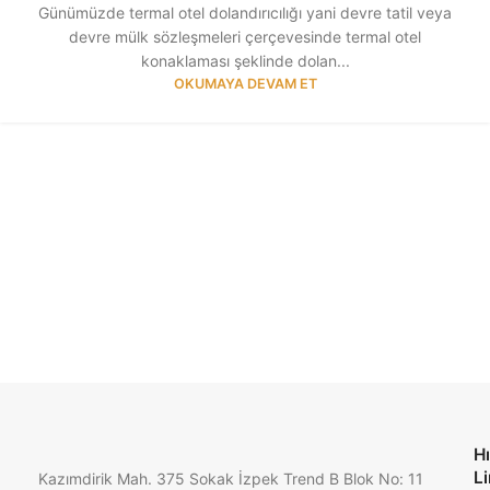
Günümüzde termal otel dolandırıcılığı yani devre tatil veya
devre mülk sözleşmeleri çerçevesinde termal otel
konaklaması şeklinde dolan...
OKUMAYA DEVAM ET
Hı
Li
Kazımdirik Mah. 375 Sokak İzpek Trend B Blok No: 11