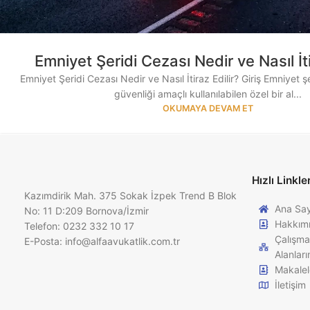
Emniyet Şeridi Cezası Nedir ve Nasıl İti
Emniyet Şeridi Cezası Nedir ve Nasıl İtiraz Edilir? Giriş Emniyet şe
güvenliği amaçlı kullanılabilen özel bir al...
OKUMAYA DEVAM ET
Hızlı Linkle
Kazımdirik Mah. 375 Sokak İzpek Trend B Blok
Ana Sa
No: 11 D:209 Bornova/İzmir
Hakkım
Telefon: 0232 332 10 17
Çalışma
E-Posta:
info@alfaavukatlik.com.tr
Alanları
Makalel
İletişim