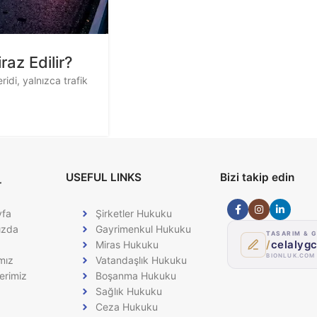
raz Edilir?
ridi, yalnızca trafik
USEFUL LINKS
Bizi takip edin
r
yfa
Şirketler Hukuku
ızda
Gayrimenkul Hukuku
TASARIM & G
/
celalyg
Miras Hukuku
BIONLUK.COM
mız
Vatandaşlık Hukuku
erimiz
Boşanma Hukuku
Sağlık Hukuku
Ceza Hukuku