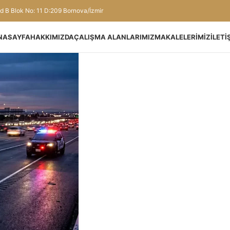
d B Blok No: 11 D:209 Bornova/İzmir
NASAYFA
HAKKIMIZDA
ÇALIŞMA ALANLARIMIZ
MAKALELERIMIZ
İLETI