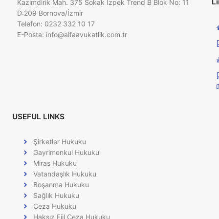
Li
Kazımdirik Mah. 375 Sokak İzpek Trend B Blok No: 11
D:209 Bornova/İzmir
Telefon: 0232 332 10 17
E-Posta:
info@alfaavukatlik.com.tr
USEFUL LINKS
Şirketler Hukuku
Gayrimenkul Hukuku
Miras Hukuku
Vatandaşlık Hukuku
Boşanma Hukuku
Sağlık Hukuku
Ceza Hukuku
Haksız Fiil Ceza Hukuku