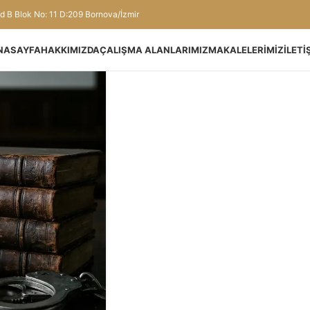
d B Blok No: 11 D:209 Bornova/İzmir
NASAYFA
HAKKIMIZDA
ÇALIŞMA ALANLARIMIZ
MAKALELERIMIZ
İLETI