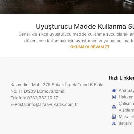
Uyuşturucu Madde Kullanma S
Genellikle sıkça uyuşturucu madde kullanma suçu olarak an
düzenleme kullanmak için uyuşturucu veya uyarıcı madde 
OKUMAYA DEVAM ET
Hızlı Linkle
Kazımdirik Mah. 375 Sokak İzpek Trend B Blok
Ana Sa
No: 11 D:209 Bornova/İzmir
Hakkım
Telefon: 0232 332 10 17
Çalışma
E-Posta:
info@alfaavukatlik.com.tr
Alanları
Makalel
İletişim