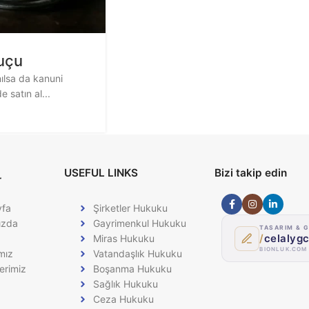
uçu
ılsa da kanuni
satın al...
USEFUL LINKS
Bizi takip edin
r
yfa
Şirketler Hukuku
ızda
Gayrimenkul Hukuku
TASARIM & G
/
celalyg
Miras Hukuku
BIONLUK.COM
mız
Vatandaşlık Hukuku
erimiz
Boşanma Hukuku
Sağlık Hukuku
Ceza Hukuku