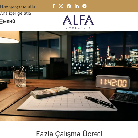
Navigasyona atla
Ana içeriğe atla
MENÜ
Fazla Çalışma Ücreti