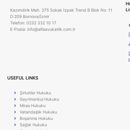
Hı
Li
Kazımdirik Mah. 375 Sokak İzpek Trend B Blok No: 11
D:209 Bornova/İzmir
Telefon: 0232 332 10 17
E-Posta:
info@alfaavukatlik.com.tr
USEFUL LINKS
Şirketler Hukuku
Gayrimenkul Hukuku
Miras Hukuku
Vatandaşlık Hukuku
Boşanma Hukuku
Sağlık Hukuku