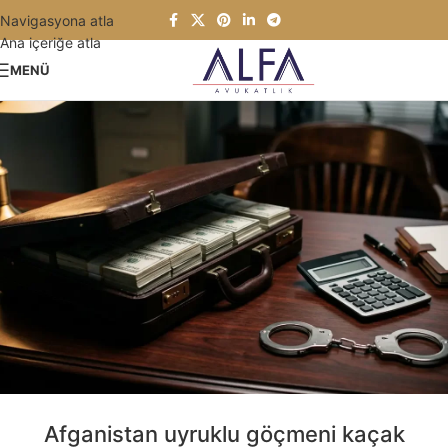
Navigasyona atla
Ana içeriğe atla
MENÜ
Afganistan uyruklu göçmeni kaçak