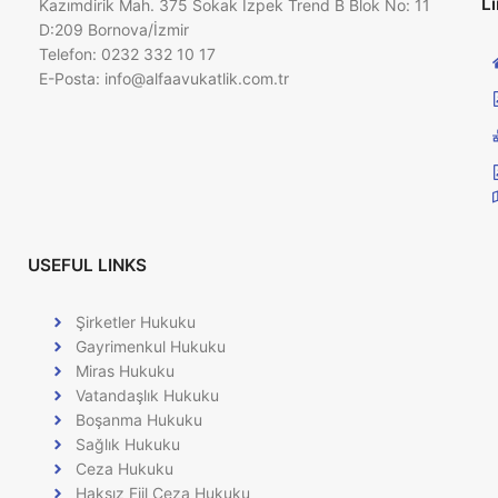
Li
Kazımdirik Mah. 375 Sokak İzpek Trend B Blok No: 11
D:209 Bornova/İzmir
Telefon: 0232 332 10 17
E-Posta:
info@alfaavukatlik.com.tr
USEFUL LINKS
Şirketler Hukuku
Gayrimenkul Hukuku
Miras Hukuku
Vatandaşlık Hukuku
Boşanma Hukuku
Sağlık Hukuku
Ceza Hukuku
Haksız Fiil Ceza Hukuku