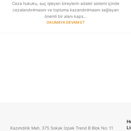
Ceza hukuku, suç işleyen bireylerin adalet sistemi içinde
cezalandırılmasını ve topluma kazandırılmasını sağlayan
önemli bir alanı kaps...
OKUMAYA DEVAM ET
Hı
Li
Kazımdirik Mah. 375 Sokak İzpek Trend B Blok No: 11