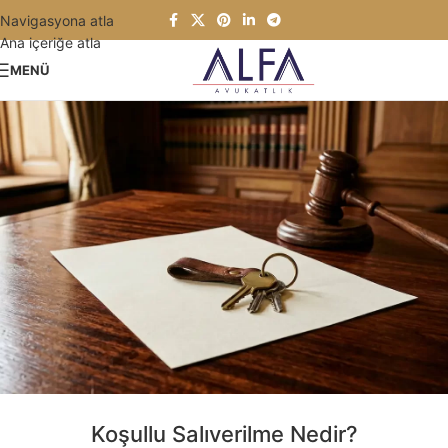
Navigasyona atla
Ana içeriğe atla
MENÜ
Koşullu Salıverilme Nedir?