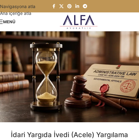
Navigasyona atla
Ana içeriğe atla
MENÜ
İdari Yargıda İvedi (Acele) Yargılama