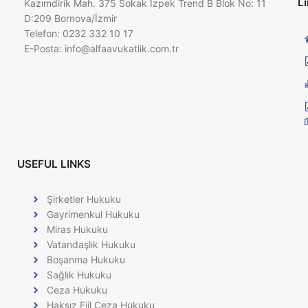
Li
Kazımdirik Mah. 375 Sokak İzpek Trend B Blok No: 11
D:209 Bornova/İzmir
Telefon: 0232 332 10 17
E-Posta:
info@alfaavukatlik.com.tr
USEFUL LINKS
Şirketler Hukuku
Gayrimenkul Hukuku
Miras Hukuku
Vatandaşlık Hukuku
Boşanma Hukuku
Sağlık Hukuku
Ceza Hukuku
Haksız Fiil Ceza Hukuku