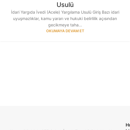
Usulü
İdari Yargıda İvedi (Acele) Yargılama Usulü Giriş Bazı idari
uyuşmazlıklar, kamu yararı ve hukuki belirlilik açısından
gecikmeye taha...
OKUMAYA DEVAM ET
Hı