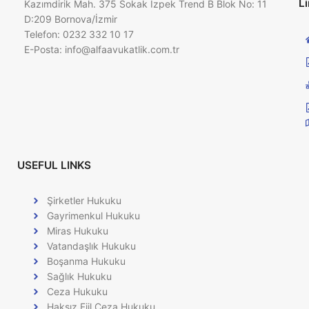
Li
Kazımdirik Mah. 375 Sokak İzpek Trend B Blok No: 11
D:209 Bornova/İzmir
Telefon: 0232 332 10 17
E-Posta:
info@alfaavukatlik.com.tr
USEFUL LINKS
Şirketler Hukuku
Gayrimenkul Hukuku
Miras Hukuku
Vatandaşlık Hukuku
Boşanma Hukuku
Sağlık Hukuku
Ceza Hukuku
Haksız Fiil Ceza Hukuku