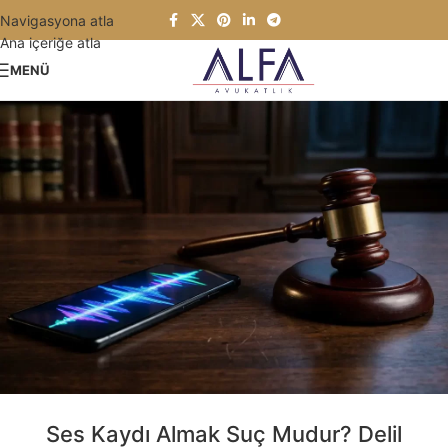
Navigasyona atla
Ana içeriğe atla
MENÜ
Ses Kaydı Almak Suç Mudur? Delil