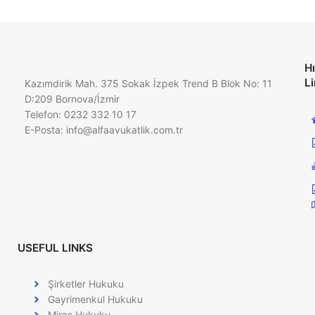
Hı
Li
Kazımdirik Mah. 375 Sokak İzpek Trend B Blok No: 11
D:209 Bornova/İzmir
Telefon: 0232 332 10 17
E-Posta:
info@alfaavukatlik.com.tr
USEFUL LINKS
Şirketler Hukuku
Gayrimenkul Hukuku
Miras Hukuku