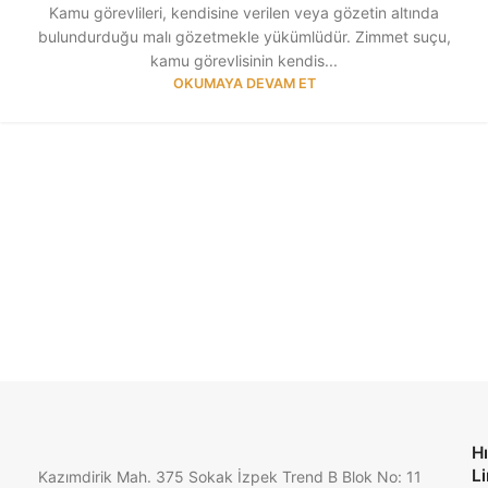
Kamu görevlileri, kendisine verilen veya gözetin altında
bulundurduğu malı gözetmekle yükümlüdür. Zimmet suçu,
kamu görevlisinin kendis...
OKUMAYA DEVAM ET
Hı
Li
Kazımdirik Mah. 375 Sokak İzpek Trend B Blok No: 11