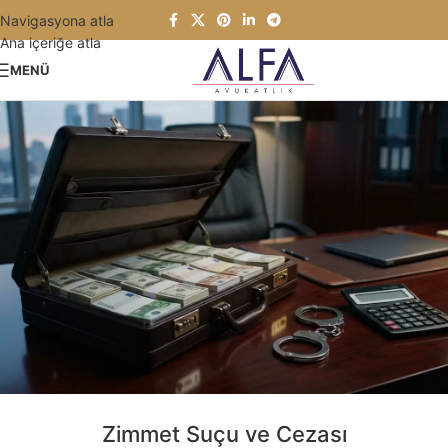
Navigasyona atla
Ana içeriğe atla
MENÜ
Zimmet Suçu ve Cezası