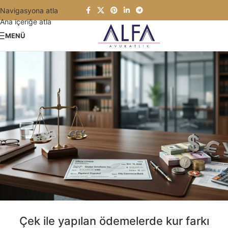
Navigasyona atla
Ana içeriğe atla
MENÜ
Çek ile yapılan ödemelerde kur farkı