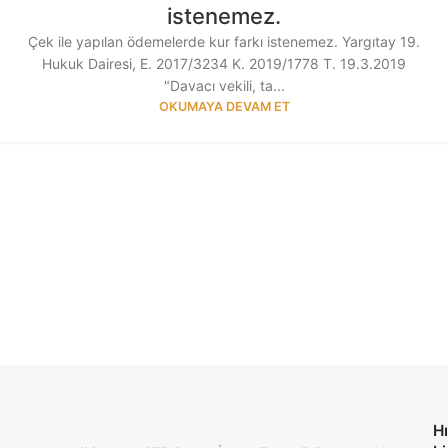
istenemez.
Çek ile yapılan ödemelerde kur farkı istenemez. Yargıtay 19.
Hukuk Dairesi, E. 2017/3234 K. 2019/1778 T. 19.3.2019
"Davacı vekili, ta...
OKUMAYA DEVAM ET
Hı