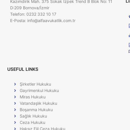
Li
Kazımdirik Mah. 375 Sokak İzpek Trend B Blok No: 11
D:209 Bornova/İzmir
Telefon: 0232 332 10 17
E-Posta:
info@alfaavukatlik.com.tr
USEFUL LINKS
Şirketler Hukuku
Gayrimenkul Hukuku
Miras Hukuku
Vatandaşlık Hukuku
Boşanma Hukuku
Sağlık Hukuku
Ceza Hukuku
Haksız Fiil Ceza Hukuku