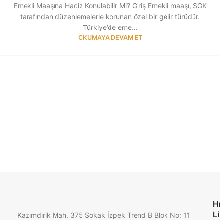
Emekli Maaşına Haciz Konulabilir Mi? Giriş Emekli maaşı, SGK
tarafından düzenlemelerle korunan özel bir gelir türüdür.
Türkiye’de eme...
OKUMAYA DEVAM ET
Hı
Li
Kazımdirik Mah. 375 Sokak İzpek Trend B Blok No: 11