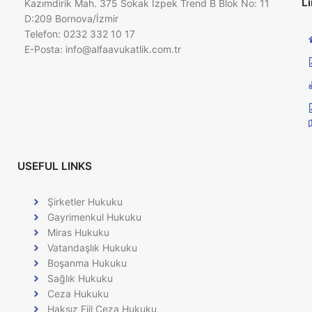
Li
Kazımdirik Mah. 375 Sokak İzpek Trend B Blok No: 11
D:209 Bornova/İzmir
Telefon: 0232 332 10 17
E-Posta:
info@alfaavukatlik.com.tr
USEFUL LINKS
Şirketler Hukuku
Gayrimenkul Hukuku
Miras Hukuku
Vatandaşlık Hukuku
Boşanma Hukuku
Sağlık Hukuku
Ceza Hukuku
Haksız Fiil Ceza Hukuku