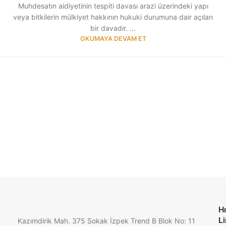
Muhdesatın aidiyetinin tespiti davası arazi üzerindeki yapı
veya bitkilerin mülkiyet hakkının hukuki durumuna dair açılan
bir davadır. ...
OKUMAYA DEVAM ET
Hı
Li
Kazımdirik Mah. 375 Sokak İzpek Trend B Blok No: 11