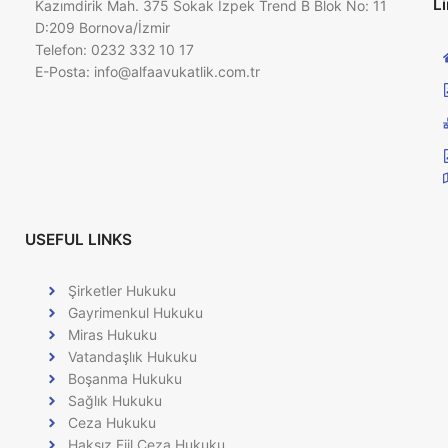
Li
Kazımdirik Mah. 375 Sokak İzpek Trend B Blok No: 11
D:209 Bornova/İzmir
Telefon: 0232 332 10 17
E-Posta:
info@alfaavukatlik.com.tr
USEFUL LINKS
Şirketler Hukuku
Gayrimenkul Hukuku
Miras Hukuku
Vatandaşlık Hukuku
Boşanma Hukuku
Sağlık Hukuku
Ceza Hukuku
Haksız Fiil Ceza Hukuku