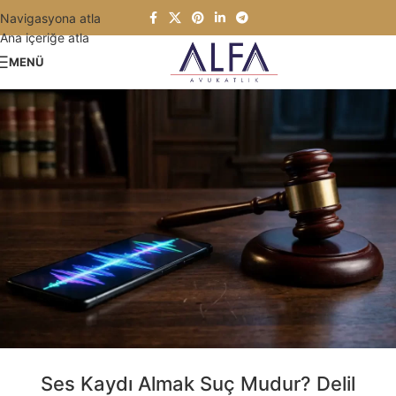
Navigasyona atla
Ana içeriğe atla
MENÜ
Ses Kaydı Almak Suç Mudur? Delil