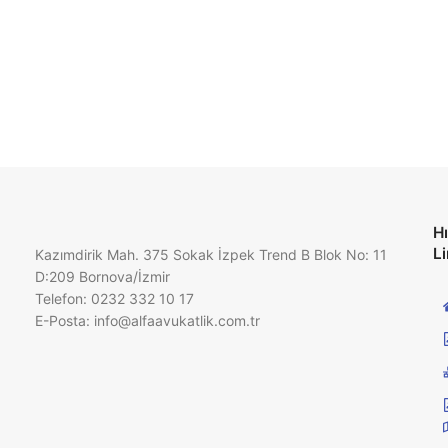
Hı
Li
Kazımdirik Mah. 375 Sokak İzpek Trend B Blok No: 11
D:209 Bornova/İzmir
Telefon: 0232 332 10 17
E-Posta:
info@alfaavukatlik.com.tr