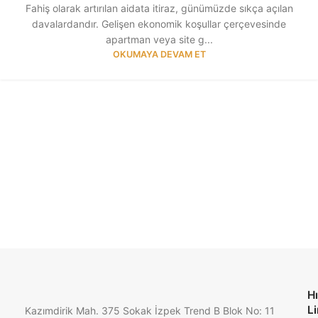
Fahiş olarak artırılan aidata itiraz, günümüzde sıkça açılan
davalardandır. Gelişen ekonomik koşullar çerçevesinde
apartman veya site g...
OKUMAYA DEVAM ET
Hı
Li
Kazımdirik Mah. 375 Sokak İzpek Trend B Blok No: 11