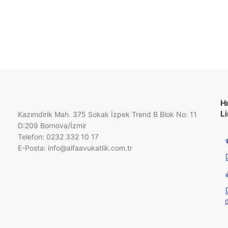
Hı
Li
Kazımdirik Mah. 375 Sokak İzpek Trend B Blok No: 11
D:209 Bornova/İzmir
Telefon: 0232 332 10 17
E-Posta:
info@alfaavukatlik.com.tr