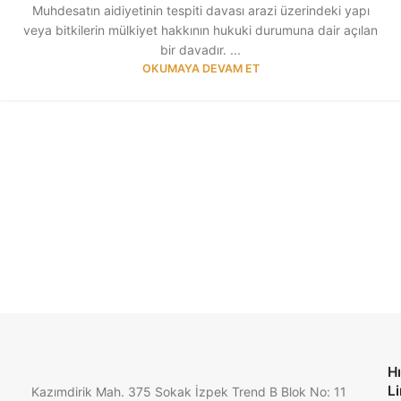
Muhdesatın aidiyetinin tespiti davası arazi üzerindeki yapı
veya bitkilerin mülkiyet hakkının hukuki durumuna dair açılan
bir davadır. ...
OKUMAYA DEVAM ET
Hı
Li
Kazımdirik Mah. 375 Sokak İzpek Trend B Blok No: 11