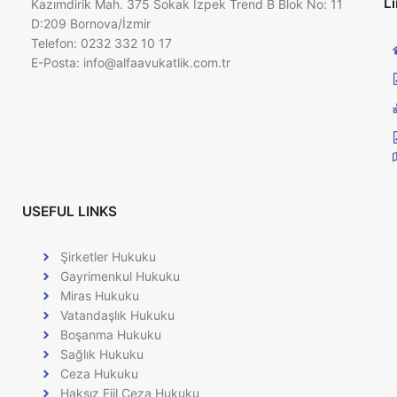
Li
Kazımdirik Mah. 375 Sokak İzpek Trend B Blok No: 11
D:209 Bornova/İzmir
Telefon: 0232 332 10 17
E-Posta:
info@alfaavukatlik.com.tr
USEFUL LINKS
Şirketler Hukuku
Gayrimenkul Hukuku
Miras Hukuku
Vatandaşlık Hukuku
Boşanma Hukuku
Sağlık Hukuku
Ceza Hukuku
Haksız Fiil Ceza Hukuku