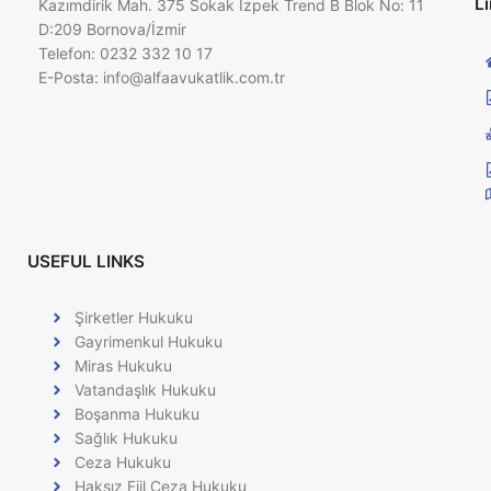
Li
Kazımdirik Mah. 375 Sokak İzpek Trend B Blok No: 11
D:209 Bornova/İzmir
Telefon: 0232 332 10 17
E-Posta:
info@alfaavukatlik.com.tr
USEFUL LINKS
Şirketler Hukuku
Gayrimenkul Hukuku
Miras Hukuku
Vatandaşlık Hukuku
Boşanma Hukuku
Sağlık Hukuku
Ceza Hukuku
Haksız Fiil Ceza Hukuku