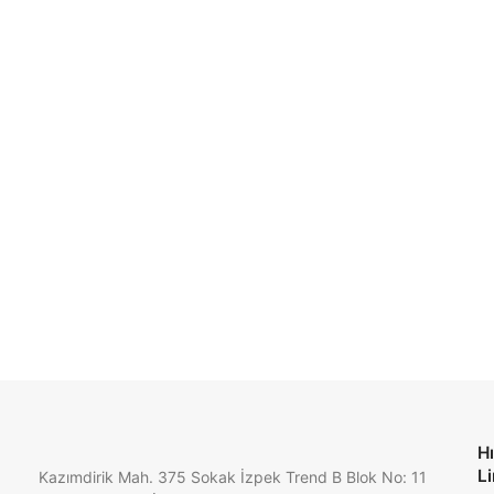
Hı
Li
Kazımdirik Mah. 375 Sokak İzpek Trend B Blok No: 11