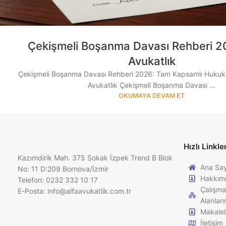
Çekişmeli Boşanma Davası Rehberi 20
Avukatlık
Çekişmeli Boşanma Davası Rehberi 2026: Tam Kapsamlı Hukuki Y
Avukatlık Çekişmeli Boşanma Davası ...
OKUMAYA DEVAM ET
Hızlı Linkle
Kazımdirik Mah. 375 Sokak İzpek Trend B Blok
Ana Sa
No: 11 D:209 Bornova/İzmir
Hakkım
Telefon: 0232 332 10 17
Çalışma
E-Posta:
info@alfaavukatlik.com.tr
Alanları
Makalel
İletişim