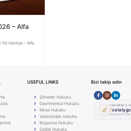
26 – Alfa
ol Haritası - Alfa
USEFUL LINKS
Bizi takip edin
r
yfa
Şirketler Hukuku
ızda
Gayrimenkul Hukuku
TASARIM & G
/
celalyg
Miras Hukuku
BIONLUK.COM
mız
Vatandaşlık Hukuku
erimiz
Boşanma Hukuku
Sağlık Hukuku