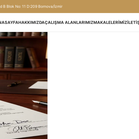
d B Blok No: 11 D:209 Bornova/İzmir
NASAYFA
HAKKIMIZDA
ÇALIŞMA ALANLARIMIZ
MAKALELERIMIZ
İLETI