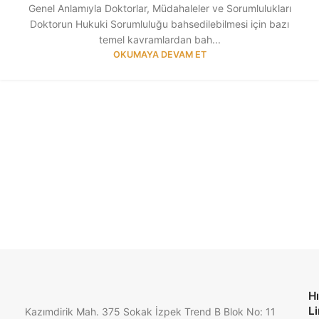
Genel Anlamıyla Doktorlar, Müdahaleler ve Sorumlulukları
Doktorun Hukuki Sorumluluğu bahsedilebilmesi için bazı
temel kavramlardan bah...
OKUMAYA DEVAM ET
Hı
Li
Kazımdirik Mah. 375 Sokak İzpek Trend B Blok No: 11