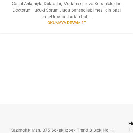
Genel Anlamıyla Doktorlar, Müdahaleler ve Sorumlulukları
Doktorun Hukuki Sorumluluğu bahsedilebilmesi için bazı
temel kavramlardan bah...
OKUMAYA DEVAM ET
Hı
Li
Kazımdirik Mah. 375 Sokak İzpek Trend B Blok No: 11