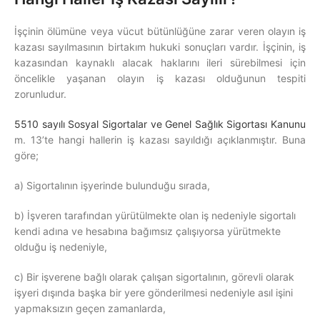
İşçinin ölümüne veya vücut bütünlüğüne zarar veren olayın iş
kazası sayılmasının birtakım hukuki sonuçları vardır. İşçinin, iş
kazasından kaynaklı alacak haklarını ileri sürebilmesi için
öncelikle yaşanan olayın iş kazası olduğunun tespiti
zorunludur.
5510 sayılı Sosyal Sigortalar ve Genel Sağlık Sigortası Kanunu
m. 13’te hangi hallerin iş kazası sayıldığı açıklanmıştır. Buna
göre;
a) Sigortalının işyerinde bulunduğu sırada,
b) İşveren tarafından yürütülmekte olan iş nedeniyle sigortalı
kendi adına ve hesabına bağımsız çalışıyorsa yürütmekte
olduğu iş nedeniyle,
c) Bir işverene bağlı olarak çalışan sigortalının, görevli olarak
işyeri dışında başka bir yere gönderilmesi nedeniyle asıl işini
yapmaksızın geçen zamanlarda,