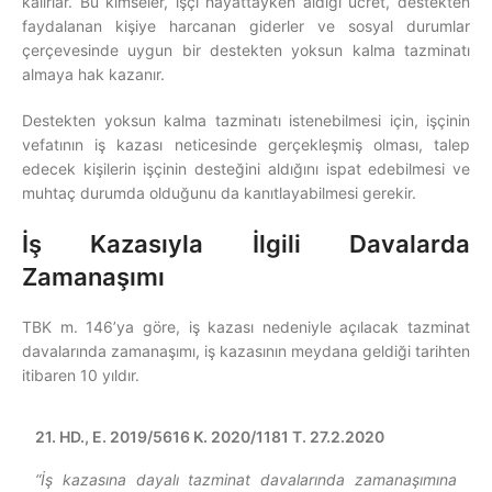
kalırlar. Bu kimseler, işçi hayattayken aldığı ücret, destekten
faydalanan kişiye harcanan giderler ve sosyal durumlar
çerçevesinde uygun bir destekten yoksun kalma tazminatı
almaya hak kazanır.
Destekten yoksun kalma tazminatı istenebilmesi için, işçinin
vefatının iş kazası neticesinde gerçekleşmiş olması, talep
edecek kişilerin işçinin desteğini aldığını ispat edebilmesi ve
muhtaç durumda olduğunu da kanıtlayabilmesi gerekir.
İş Kazasıyla İlgili Davalarda
Zamanaşımı
TBK m. 146’ya göre, iş kazası nedeniyle açılacak tazminat
davalarında zamanaşımı, iş kazasının meydana geldiği tarihten
itibaren 10 yıldır.
21. HD., E. 2019/5616 K. 2020/1181 T. 27.2.2020
“İş kazasına dayalı tazminat davalarında zamanaşımına