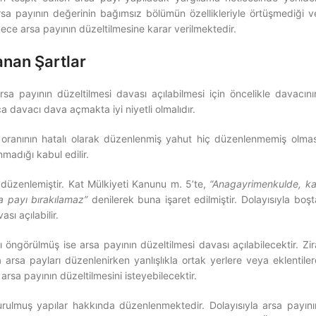
sa payının değerinin bağımsız bölümün özellikleriyle örtüşmediği v
ece arsa payının düzeltilmesine karar verilmektedir.
anan Şartlar
sa payının düzeltilmesi davası açılabilmesi için öncelikle davacını
 davacı dava açmakta iyi niyetli olmalıdır.
 oranının hatalı olarak düzenlenmiş yahut hiç düzenlenmemiş olmas
madığı kabul edilir.
düzenlemiştir. Kat Mülkiyeti Kanunu m. 5’te,
“Anagayrimenkulde, ka
a payı bırakılamaz”
denilerek buna işaret edilmiştir. Dolayısıyla boşt
sı açılabilir.
 öngörülmüş ise arsa payının düzeltilmesi davası açılabilecektir. Zir
 arsa payları düzenlenirken yanlışlıkla ortak yerlere veya eklentiler
arsa payının düzeltilmesini isteyebilecektir.
kurulmuş yapılar hakkında düzenlenmektedir. Dolayısıyla arsa payını