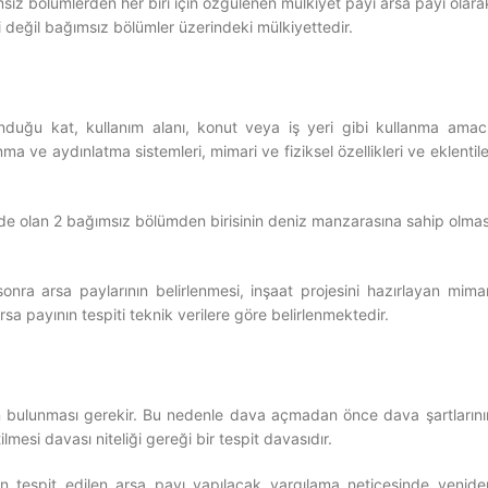
msız bölümlerden her biri için özgülenen mülkiyet payı arsa payı olara
i değil bağımsız bölümler üzerindeki mülkiyettedir.
duğu kat, kullanım alanı, konut veya iş yeri gibi kullanma amacı
a ve aydınlatma sistemleri, mimari ve fiziksel özellikleri ve eklentile
ede olan 2 bağımsız bölümden birisinin deniz manzarasına sahip olmas
nra arsa paylarının belirlenmesi, inşaat projesini hazırlayan mimar
 payının tespiti teknik verilere göre belirlenmektedir.
arın bulunması gerekir. Bu nedenle dava açmadan önce dava şartlarını
lmesi davası niteliği gereği bir tespit davasıdır.
çin tespit edilen arsa payı yapılacak yargılama neticesinde yenide