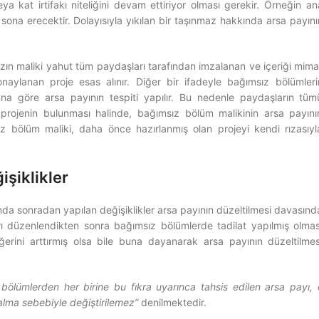
ya kat irtifakı niteliğini devam ettiriyor olması gerekir. Örneğin an
ı sona erecektir. Dolayısıyla yıkılan bir taşınmaz hakkında arsa payını
zın maliki yahut tüm paydaşları tarafından imzalanan ve içeriği mima
aylanan proje esas alınır. Diğer bir ifadeyle bağımsız bölümleri
buna göre arsa payının tespiti yapılır. Bu nedenle paydaşların tüm
projenin bulunması halinde, bağımsız bölüm malikinin arsa payını
z bölüm maliki, daha önce hazırlanmış olan projeyi kendi rızasıyl
şiklikler
da sonradan yapılan değişiklikler arsa payının düzeltilmesi davasınd
ı düzenlendikten sonra bağımsız bölümlerde tadilat yapılmış olmas
erini arttırmış olsa bile buna dayanarak arsa payının düzeltilmes
bölümlerden her birine bu fıkra uyarınca tahsis edilen arsa payı, 
lma sebebiyle değiştirilemez”
denilmektedir.