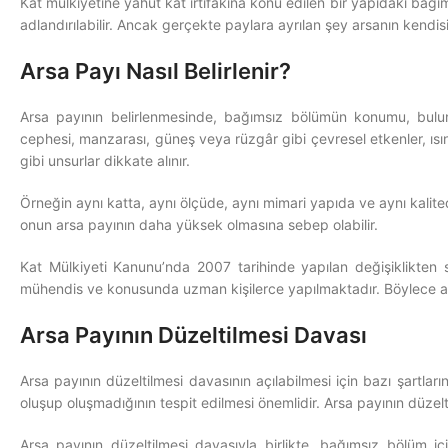
Kat mülkiyetine yahut kat irtifakına konu edilen bir yapıdaki bağı
adlandırılabilir. Ancak gerçekte paylara ayrılan şey arsanın kendis
Arsa Payı Nasıl Belirlenir?
Arsa payının belirlenmesinde, bağımsız bölümün konumu, bulun
cephesi, manzarası, güneş veya rüzgâr gibi çevresel etkenler, ısınm
gibi unsurlar dikkate alınır.
Örneğin aynı katta, aynı ölçüde, aynı mimari yapıda ve aynı kalit
onun arsa payının daha yüksek olmasına sebep olabilir.
Kat Mülkiyeti Kanunu’nda 2007 tarihinde yapılan değişiklikten so
mühendis ve konusunda uzman kişilerce yapılmaktadır. Böylece arsa
Arsa Payının Düzeltilmesi Davası
Arsa payının düzeltilmesi davasının açılabilmesi için bazı şartl
oluşup oluşmadığının tespit edilmesi önemlidir. Arsa payının düzelti
Arsa payının düzeltilmesi davasıyla birlikte, bağımsız bölüm i