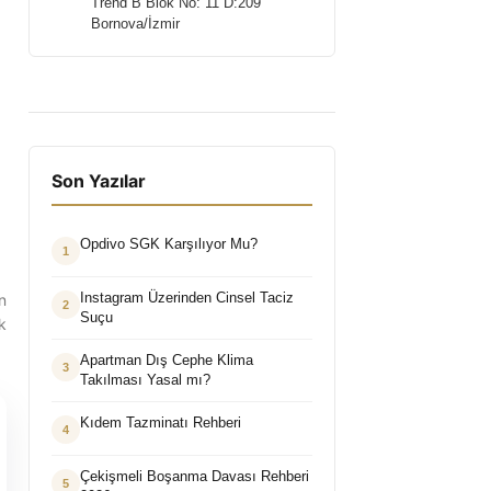
Trend B Blok No: 11 D:209
Bornova/İzmir
Son Yazılar
Opdivo SGK Karşılıyor Mu?
1
Instagram Üzerinden Cinsel Taciz
n
2
Suçu
k
Apartman Dış Cephe Klima
3
Takılması Yasal mı?
Kıdem Tazminatı Rehberi
4
Çekişmeli Boşanma Davası Rehberi
5