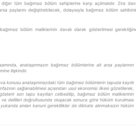
 diğer tüm bağımsız bölüm sahiplerine karşı açılmalıdır. Zira dav
rsa paylarını değiştirebilecek, dolayısıyla bağımsız bölüm sahibini
ağımsız bölüm maliklerinin davalı olarak gösterilmesi gerektiğin
amında, anataşınmazın bağımsız bölümlerine ait arsa paylarının
ine ilişkindir.
dava konusu anataşınmazdaki tüm bağımsız bölümlerin tapuda kayıtlı
fazının sağlanabilmesi açısından usul ekonomisi ilkesi gözetilerek,
terir son tapu kayıtları celbedilip, bağımsız bölüm maliklerinin
a ve delilleri doğrultusunda oluşacak sonuca göre hüküm kurulması
e yukarıda anılan kanuni gereklilikler de dikkate alınmaksızın hüküm