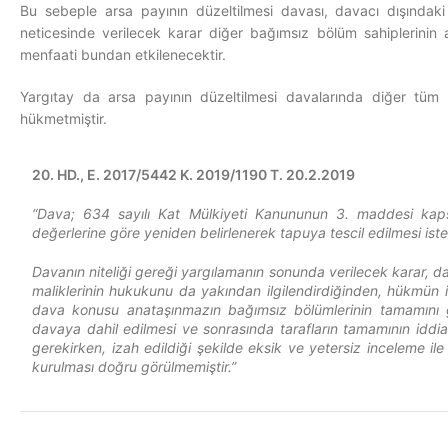
Bu sebeple arsa payının düzeltilmesi davası, davacı dışındaki
neticesinde verilecek karar diğer bağımsız bölüm sahiplerinin a
menfaati bundan etkilenecektir.
Yargıtay da arsa payının düzeltilmesi davalarında diğer tüm b
hükmetmiştir.
20. HD., E. 2017/5442 K. 2019/1190 T. 20.2.2019
“Dava; 634 sayılı Kat Mülkiyeti Kanununun 3. maddesi kaps
değerlerine göre yeniden belirlenerek tapuya tescil edilmesi istem
Davanın niteliği gereği yargılamanın sonunda verilecek karar, 
maliklerinin hukukunu da yakından ilgilendirdiğinden, hükmün in
dava konusu anataşınmazın bağımsız bölümlerinin tamamını gös
davaya dahil edilmesi ve sonrasında tarafların tamamının iddi
gerekirken, izah edildiği şekilde eksik ve yetersiz inceleme il
kurulması doğru görülmemiştir.”