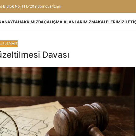
d B Blok No: 11 D:209 Bornova/İzmir
NASAYFA
HAKKIMIZDA
ÇALIŞMA ALANLARIMIZ
MAKALELERIMIZ
İLETI
LELERIMIZ
zeltilmesi Davası