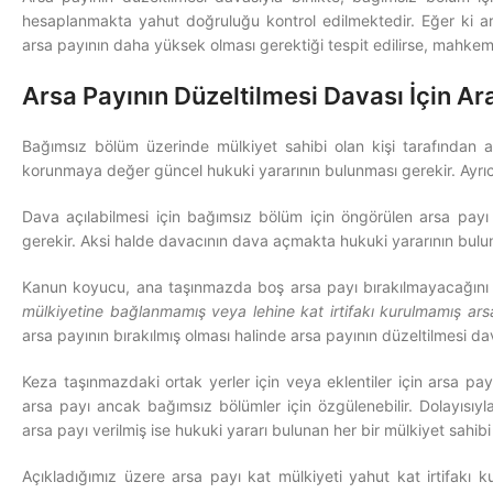
hesaplanmakta yahut doğruluğu kontrol edilmektedir. Eğer ki ar
arsa payının daha yüksek olması gerektiği tespit edilirse, mahkem
Arsa Payının Düzeltilmesi Davası İçin Ar
Bağımsız bölüm üzerinde mülkiyet sahibi olan kişi tarafından ar
korunmaya değer güncel hukuki yararının bulunması gerekir. Ayrıca
Dava açılabilmesi için bağımsız bölüm için öngörülen arsa payı
gerekir. Aksi halde davacının dava açmakta hukuki yararının bulun
Kanun koyucu, ana taşınmazda boş arsa payı bırakılmayacağını 
mülkiyetine bağlanmamış veya lehine kat irtifakı kurulmamış ars
arsa payının bırakılmış olması halinde arsa payının düzeltilmesi dava
Keza taşınmazdaki ortak yerler için veya eklentiler için arsa payı
arsa payı ancak bağımsız bölümler için özgülenebilir. Dolayısıyla
arsa payı verilmiş ise hukuki yararı bulunan her bir mülkiyet sahibi 
Açıkladığımız üzere arsa payı kat mülkiyeti yahut kat irtifakı 