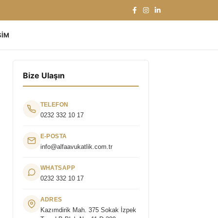
ŞIM
Bize Ulaşın
TELEFON
0232 332 10 17
E-POSTA
info@alfaavukatlik.com.tr
WHATSAPP
0232 332 10 17
ADRES
Kazımdirik Mah. 375 Sokak İzpek