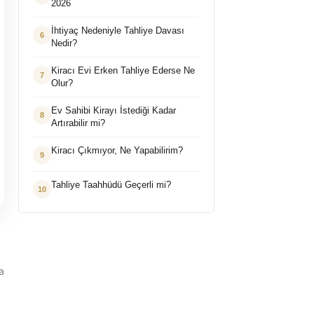
2026
İhtiyaç Nedeniyle Tahliye Davası
6
Nedir?
Kiracı Evi Erken Tahliye Ederse Ne
7
Olur?
Ev Sahibi Kirayı İstediği Kadar
8
Artırabilir mi?
Kiracı Çıkmıyor, Ne Yapabilirim?
9
Tahliye Taahhüdü Geçerli mi?
10
a