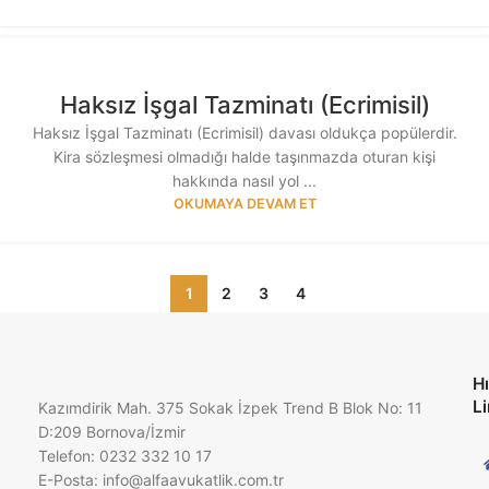
Haksız İşgal Tazminatı (Ecrimisil)
Haksız İşgal Tazminatı (Ecrimisil) davası oldukça popülerdir.
Kira sözleşmesi olmadığı halde taşınmazda oturan kişi
hakkında nasıl yol ...
OKUMAYA DEVAM ET
1
2
3
4
Hı
Li
Kazımdirik Mah. 375 Sokak İzpek Trend B Blok No: 11
D:209 Bornova/İzmir
Telefon: 0232 332 10 17
E-Posta:
info@alfaavukatlik.com.tr