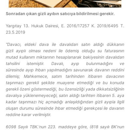
Sonradan çıkan gizli ayıbın satıcıya bildirilmesi gerekir.
Yargıtay 13. Hukuk Dairesi, E. 2016/17257 K. 2019/6495 T.
23.5.2019
“Davacı, eldeki dava ile davalıdan satın aldığı dükkanın
gizli
ayıp
lı olması nedeni ile ödemiş olduğu su faturasının
mutad kullanım miktarının hesaplanarak bakiyesinin davalıdan
tahsilini istemiştir. Davalı,
ayıp
bulunmadığını ve
süresinde
ayıp
ihbarı yapılmadığını savunarak davanın reddini
dilemiş; Mahkemece, satım tarihinden itibaren davacının
taşınmazı gerekli şekilde muayene etmediği ve bu konuda
gerekli özeni göstermediği, bu özensizliği yada dikkatsizliğinin
davalıya yüklenemeyeceği, satın aldığı tarihten itibaren 5. aya
kadar taşınmazı hiç açmadığı anlaşıldığından gizli
ayıp
la ilgili
oluşan durumu süresinde ihbar etmediği gerekçesi ile davanın
reddine karar verilmiştir.
6098 Sayılı TBK.’nun 223. maddeye göre, (818 sayılı BK’nun