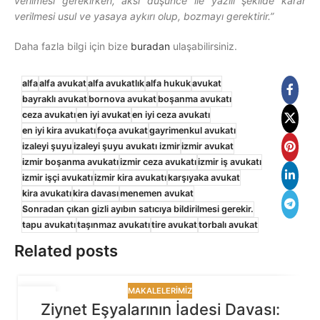
verilmesi gerekirken, aksi düşünce ile yazılı şekilde karar
verilmesi usul ve yasaya aykırı olup, bozmayı gerektirir.”
Daha fazla bilgi için bize
buradan
ulaşabilirsiniz.
alfa
alfa avukat
alfa avukatlık
alfa hukuk
avukat
bayraklı avukat
bornova avukat
boşanma avukatı
ceza avukatı
en iyi avukat
en iyi ceza avukatı
en iyi kira avukatı
foça avukat
gayrimenkul avukatı
izaleyi şuyu
izaleyi şuyu avukatı izmir
izmir avukat
izmir boşanma avukatı
izmir ceza avukatı
izmir iş avukatı
izmir işçi avukatı
izmir kira avukatı
karşıyaka avukat
kira avukatı
kira davası
menemen avukat
Sonradan çıkan gizli ayıbın satıcıya bildirilmesi gerekir.
tapu avukatı
taşınmaz avukatı
tire avukat
torbalı avukat
Related posts
MAKALELERIMIZ
30
Ziynet Eşyalarının İadesi Davası:
TEM