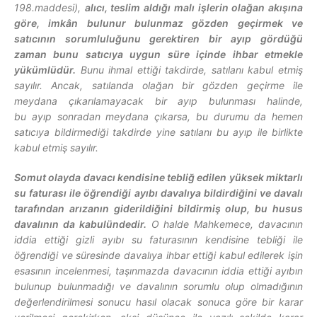
198.maddesi),
alıcı, teslim aldığı malı işlerin olağan akışına
göre, imkân bulunur bulunmaz gözden geçirmek ve
satıcının sorumluluğunu gerektiren bir
ayıp
gördüğü
zaman bunu satıcıya uygun süre içinde ihbar etmekle
yükümlüdür.
Bunu ihmal ettiği takdirde, satılanı kabul etmiş
sayılır. Ancak, satılanda olağan bir gözden geçirme ile
meydana çıkarılamayacak bir
ayıp
bulunması halinde,
bu
ayıp
sonradan meydana çıkarsa, bu durumu da hemen
satıcıya bildirmediği takdirde yine satılanı bu
ayıp
ile birlikte
kabul etmiş sayılır.
Somut olayda davacı kendisine tebliğ edilen yüksek miktarlı
su faturası ile öğrendiği ayıbı davalıya bildirdiğini ve davalı
tarafından arızanın giderildiğini bildirmiş olup, bu husus
davalının da kabulündedir.
O halde Mahkemece, davacının
iddia ettiği gizli ayıbı su faturasının kendisine tebliği ile
öğrendiği ve süresinde davalıya ihbar ettiği kabul edilerek işin
esasının incelenmesi, taşınmazda davacının iddia ettiği ayıbın
bulunup bulunmadığı ve davalının sorumlu olup olmadığının
değerlendirilmesi sonucu hasıl olacak sonuca göre bir karar