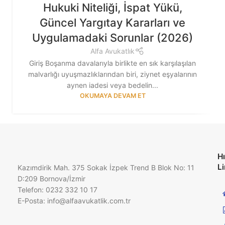
Hukuki Niteliği, İspat Yükü,
Güncel Yargıtay Kararları ve
Uygulamadaki Sorunlar (2026)
Alfa Avukatlık
Giriş Boşanma davalarıyla birlikte en sık karşılaşılan
malvarlığı uyuşmazlıklarından biri, ziynet eşyalarının
aynen iadesi veya bedelin...
OKUMAYA DEVAM ET
Hı
Li
Kazımdirik Mah. 375 Sokak İzpek Trend B Blok No: 11
D:209 Bornova/İzmir
Telefon: 0232 332 10 17
E-Posta:
info@alfaavukatlik.com.tr