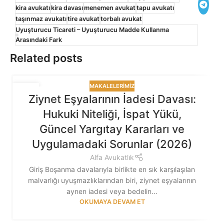
kira avukatı
kira davası
menemen avukat
tapu avukatı
taşınmaz avukatı
tire avukat
torbalı avukat
Uyuşturucu Ticareti – Uyuşturucu Madde Kullanma
Arasındaki Fark
Related posts
MAKALELERIMIZ
30
Ziynet Eşyalarının İadesi Davası:
TEM
Hukuki Niteliği, İspat Yükü,
Güncel Yargıtay Kararları ve
Uygulamadaki Sorunlar (2026)
Alfa Avukatlık
Giriş Boşanma davalarıyla birlikte en sık karşılaşılan
malvarlığı uyuşmazlıklarından biri, ziynet eşyalarının
aynen iadesi veya bedelin...
OKUMAYA DEVAM ET