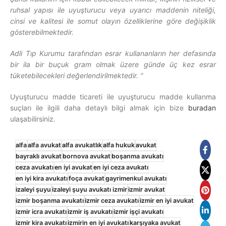
ruhsal yapısı ile uyuşturucu veya uyarıcı maddenin niteliği,
cinsi ve kalitesi ile somut olayın özelliklerine göre değişiklik
gösterebilmektedir.
Adli Tıp Kurumu tarafından esrar kullananların her defasında
bir ila bir buçuk gram olmak üzere günde üç kez esrar
tüketebilecekleri değerlendirilmektedir. “
Uyuşturucu madde ticareti ile uyuşturucu madde kullanma
suçları ile ilgili daha detaylı bilgi almak için bize
buradan
ulaşabilirsiniz.
alfa
alfa avukat
alfa avukatlık
alfa hukuk
avukat
bayraklı avukat
bornova avukat
boşanma avukatı
ceza avukatı
en iyi avukat
en iyi ceza avukatı
en iyi kira avukatı
foça avukat
gayrimenkul avukatı
izaleyi şuyu
izaleyi şuyu avukatı izmir
izmir avukat
izmir boşanma avukatı
izmir ceza avukatı
izmir en iyi avukat
izmir icra avukatı
izmir iş avukatı
izmir işçi avukatı
izmir kira avukatı
izmirin en iyi avukatı
karşıyaka avukat