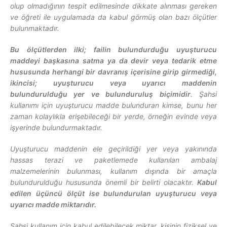
olup olmadığının tespit edilmesinde dikkate alınması gereken
ve öğreti ile uygulamada da kabul görmüş olan bazı ölçütler
bulunmaktadır.
Bu ölçütlerden ilki; failin bulundurduğu uyuşturucu
maddeyi başkasına satma ya da devir veya tedarik etme
hususunda herhangi bir davranış içerisine girip girmediği,
ikincisi; uyuşturucu veya uyarıcı maddenin
bulundurulduğu yer ve bulunduruluş biçimidir
. Şahsi
kullanımı için uyuşturucu madde bulunduran kimse, bunu her
zaman kolaylıkla erişebileceği bir yerde, örneğin evinde veya
işyerinde bulundurmaktadır.
Uyuşturucu maddenin ele geçirildiği yer veya yakınında
hassas terazi ve paketlemede kullanılan ambalaj
malzemelerinin bulunması, kullanım dışında bir amaçla
bulundurulduğu hususunda önemli bir belirti olacaktır.
Kabul
edilen üçüncü ölçüt ise bulundurulan uyuşturucu veya
uyarıcı madde miktarıdır.
Şahsi kullanım için kabul edilebilecek miktar, kişinin fiziksel ve