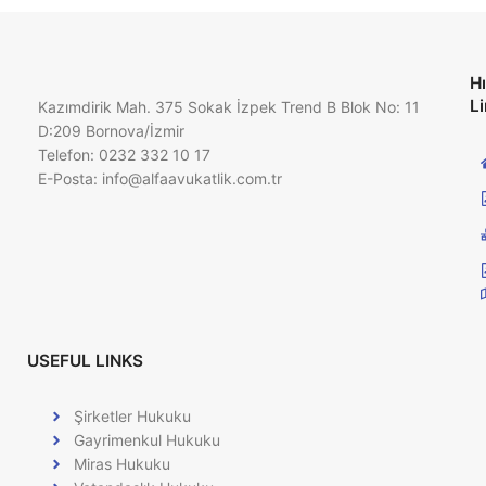
Hı
Li
Kazımdirik Mah. 375 Sokak İzpek Trend B Blok No: 11
D:209 Bornova/İzmir
Telefon: 0232 332 10 17
E-Posta:
info@alfaavukatlik.com.tr
USEFUL LINKS
Şirketler Hukuku
Gayrimenkul Hukuku
Miras Hukuku